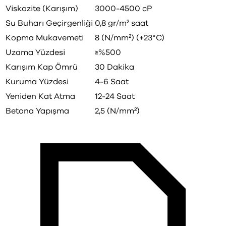
Viskozite (Karışım)
3000-4500 cP
Su Buharı Geçirgenliği
0,8 gr/m² saat
Kopma Mukavemeti
8 (N/mm²) (+23°C)
Uzama Yüzdesi
≥%500
Karışım Kap Ömrü
30 Dakika
Kuruma Yüzdesi
4-6 Saat
Yeniden Kat Atma
12-24 Saat
Betona Yapışma
2,5 (N/mm²)